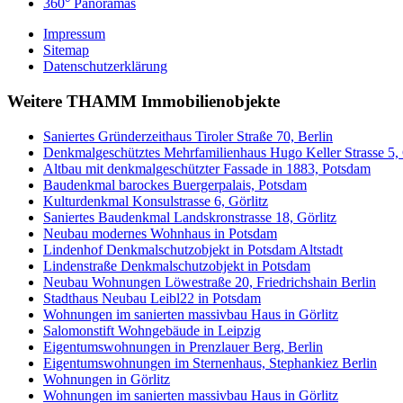
360° Panoramas
Impressum
Sitemap
Datenschutzerklärung
Weitere THAMM Immobilienobjekte
Saniertes Gründerzeithaus Tiroler Straße 70, Berlin
Denkmalgeschütztes Mehrfamilienhaus Hugo Keller Strasse 5, 
Altbau mit denkmalgeschützter Fassade in 1883, Potsdam
Baudenkmal barockes Buergerpalais, Potsdam
Kulturdenkmal Konsulstrasse 6, Görlitz
Saniertes Baudenkmal Landskronstrasse 18, Görlitz
Neubau modernes Wohnhaus in Potsdam
Lindenhof Denkmalschutzobjekt in Potsdam Altstadt
Lindenstraße Denkmalschutzobjekt in Potsdam
Neubau Wohnungen Löwestraße 20, Friedrichshain Berlin
Stadthaus Neubau Leibl22 in Potsdam
Wohnungen im sanierten massivbau Haus in Görlitz
Salomonstift Wohngebäude in Leipzig
Eigentumswohnungen in Prenzlauer Berg, Berlin
Eigentumswohnungen im Sternenhaus, Stephankiez Berlin
Wohnungen in Görlitz
Wohnungen im sanierten massivbau Haus in Görlitz